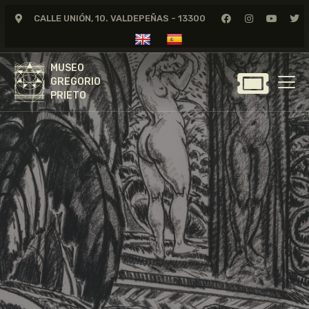
CALLE UNIÓN, 10. VALDEPEÑAS - 13300
MUSEO
GREGORIO
MUSEO
PRIETO
GREGORIO
PRIETO
GREGORIO PRIETO
MUSEO
ARCHIVO
CERTAMEN DE DIBUJO
FUNDACIÓN
TIENDA
NOTICIAS