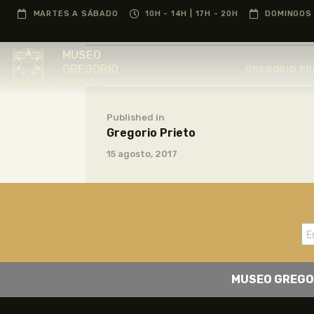
MARTES A SÁBADO
10H - 14H | 17H - 20H
DOMINGOS 
MUSEO
GREGORIO
GREGORIO PR
PRIETO
Published in
Gregorio Prieto
15 agosto, 2017
MUSEO GREGO