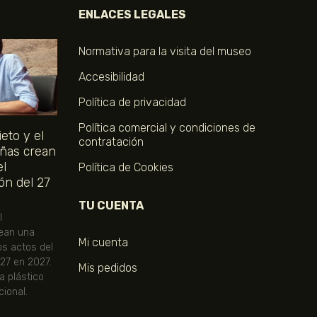
ENLACES LEGALES
Normativa para la visita del museo
Accesibilidad
Política de privacidad
Política comercial y condiciones de
eto y el
contratación
ñas crean
el
Política de Cookies
ón del 27
TU CUENTA
l
ean una
Mi cuenta
os actos del
 27 en 2027.
Mis pedidos
ta plástico
ional.