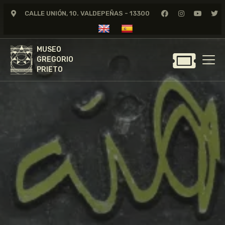
CALLE UNIÓN, 10. VALDEPEÑAS - 13300
MUSEO
GREGORIO
MUSEO
PRIETO
GREGORIO
PRIETO
GREGORIO PRIETO
MUSEO
ARCHIVO
CERTAMEN DE DIBUJO
FUNDACIÓN
TIENDA
NOTICIAS