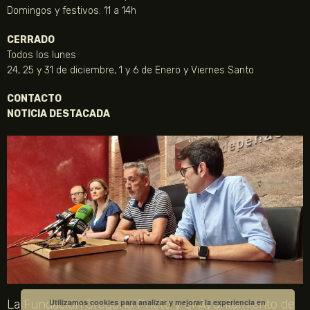
Domingos y festivos: 11 a 14h
CERRADO
Todos los lunes
24, 25 y 31 de diciembre, 1 y 6 de Enero y Viernes Santo
CONTACTO
NOTICIA DESTACADA
La Fundación Gregorio Prieto y el Ayuntamiento de
Utilizamos cookies para analizar y mejorar la experiencia en