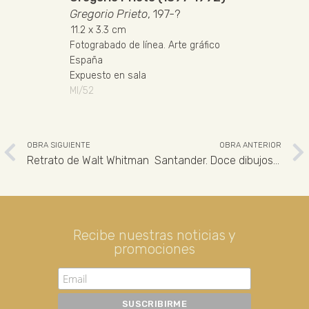
Gregorio Prieto
, 197-?
11.2
x 3.3 cm
Fotograbado de línea
.
Arte gráfico
España
Expuesto en sala
MI/52
OBRA SIGUIENTE
OBRA ANTERIOR
Retrato de Walt Whitman
Santander. Doce dibujos de Gregorio Prieto. Escultura de Santander con muelle al fondo
Recibe nuestras noticias y
promociones