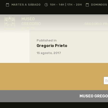
MARTES A SÁBADO
10H - 14H | 17H - 20H
DOMINGOS 
MUSEO
GREGORIO
GREGORIO PR
PRIETO
Published in
Gregorio Prieto
15 agosto, 2017
MUSEO GREGO