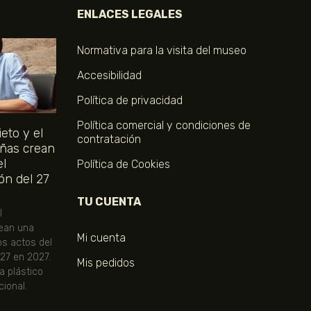
ENLACES LEGALES
Normativa para la visita del museo
Accesibilidad
Política de privacidad
Política comercial y condiciones de
eto y el
contratación
ñas crean
el
Política de Cookies
ón del 27
TU CUENTA
l
ean una
Mi cuenta
os actos del
 27 en 2027.
Mis pedidos
ta plástico
ional.