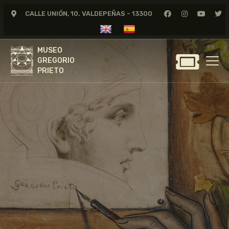
CALLE UNIÓN, 10. VALDEPEÑAS - 13300
MUSEO
GREGORIO
MUSEO
PRIETO
GREGORIO
PRIETO
GREGORIO PRIETO
MUSEO
ARCHIVO
CERTAMEN DE DIBUJO
FUNDACIÓN
TIENDA
NOTICIAS