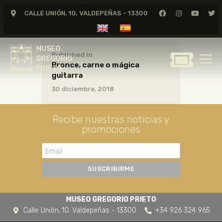
CALLE UNIÓN, 10. VALDEPEÑAS - 13300
MUSEO
GREGORIO
MUSEO
PRIETO
Published in
GREGORIO
Bronce, carne o mágica
PRIETO
guitarra
GREGORIO PRIETO
30 diciembre, 2018
MUSEO
ARCHIVO
Recibe nuestras noticias y
CERTAMEN DE DIBUJO
promociones
FUNDACIÓN
TIENDA
NOTICIAS
MUSEO GREGORIO PRIETO
Calle Unión, 10. Valdepeñas - 13300
+34 926 324 965