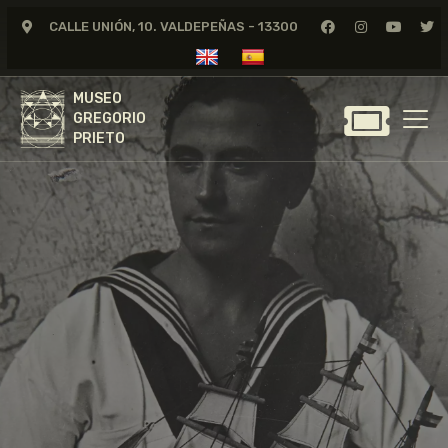
CALLE UNIÓN, 10. VALDEPEÑAS - 13300
MUSEO
GREGORIO
MUSEO
PRIETO
GREGORIO
PRIETO
GREGORIO PRIETO
MUSEO
ARCHIVO
CERTAMEN DE DIBUJO
FUNDACIÓN
TIENDA
NOTICIAS