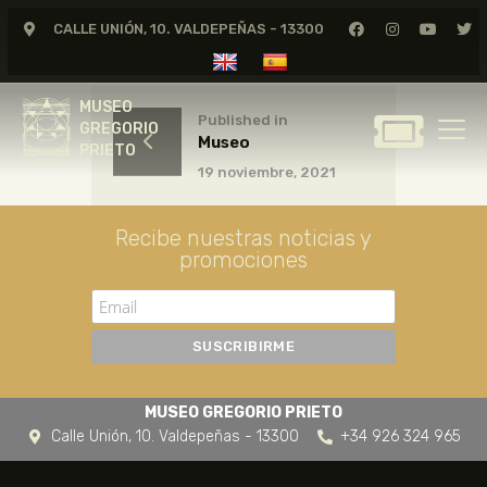
CALLE UNIÓN, 10. VALDEPEÑAS - 13300
MUSEO
GREGORIO
MUSEO
PRIETO
Published in
GREGORIO
Museo
PRIETO
19 noviembre, 2021
GREGORIO PRIETO
MUSEO
Recibe nuestras noticias y
ARCHIVO
promociones
CERTAMEN DE DIBUJO
FUNDACIÓN
TIENDA
NOTICIAS
MUSEO GREGORIO PRIETO
Calle Unión, 10. Valdepeñas - 13300
+34 926 324 965