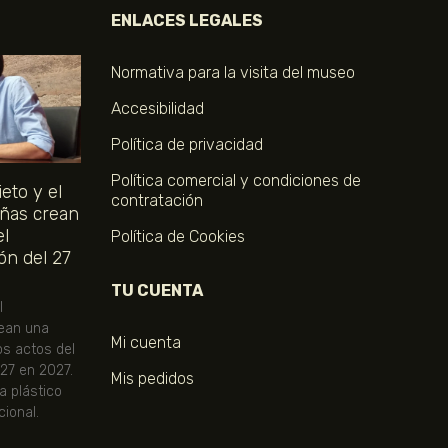
ENLACES LEGALES
Normativa para la visita del museo
Accesibilidad
Política de privacidad
Política comercial y condiciones de
eto y el
contratación
ñas crean
el
Política de Cookies
ón del 27
TU CUENTA
l
ean una
Mi cuenta
os actos del
 27 en 2027.
Mis pedidos
ta plástico
ional.