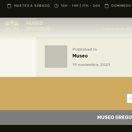
MARTES A SÁBADO
10H - 14H | 17H - 20H
DOMINGOS 
MUSEO
GREGORIO
GREGORIO PR
PRIETO
Published in
Museo
19 noviembre, 2021
MUSEO GREGO