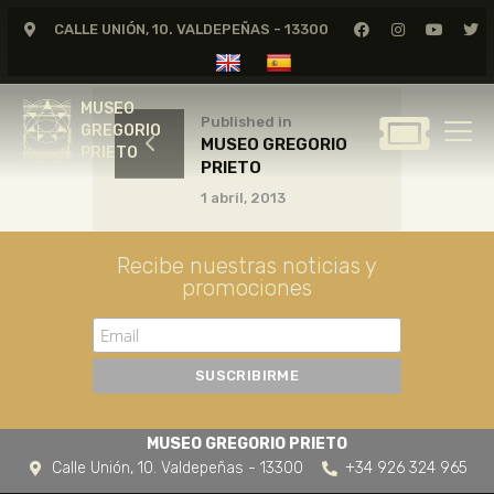
CALLE UNIÓN, 10. VALDEPEÑAS - 13300
MUSEO
GREGORIO
MUSEO
PRIETO
Published in
GREGORIO
MUSEO GREGORIO
PRIETO
PRIETO
GREGORIO PRIETO
1 abril, 2013
MUSEO
ARCHIVO
Recibe nuestras noticias y
CERTAMEN DE DIBUJO
promociones
FUNDACIÓN
TIENDA
NOTICIAS
MUSEO GREGORIO PRIETO
Calle Unión, 10. Valdepeñas - 13300
+34 926 324 965