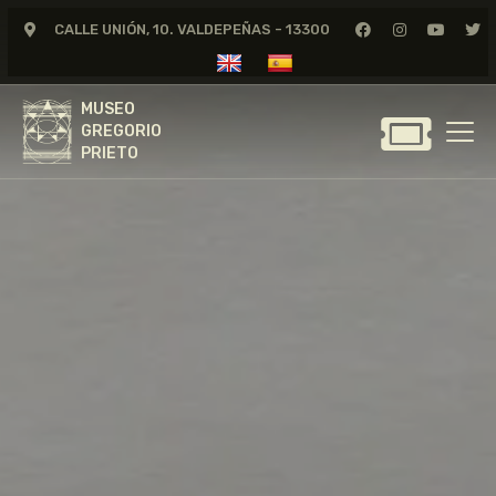
CALLE UNIÓN, 10. VALDEPEÑAS - 13300
MUSEO
GREGORIO
MUSEO
PRIETO
GREGORIO
PRIETO
GREGORIO PRIETO
MUSEO
ARCHIVO
CERTAMEN DE DIBUJO
FUNDACIÓN
TIENDA
NOTICIAS