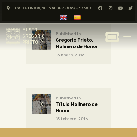
CALLE UNIÓN, 10. VALDEPEÑAS - 13300
MUSEO
GREGORIO
MUSEO
PRIETO
Published in
GREGORIO
Gregorio Prieto,
PRIETO
Molinero de Honor
GREGORIO PRIETO
13 enero, 2016
MUSEO
ARCHIVO
CERTAMEN DE DIBUJO
FUNDACIÓN
TIENDA
Published in
Título Molinero de
NOTICIAS
Honor
15 febrero, 2016