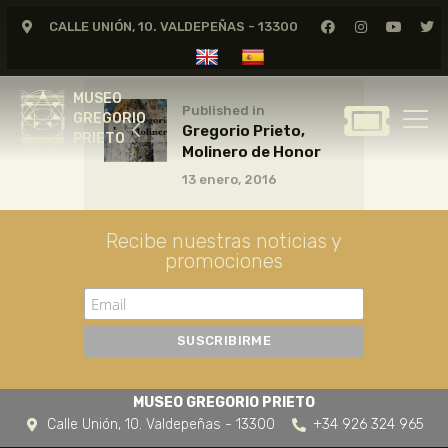
CALLE UNIÓN, 10. VALDEPEÑAS - 13300
MUSEO
GREGORIO
MUSEO
PRIETO
Published in
GREGORIO
Gregorio Prieto,
PRIETO
Molinero de Honor
GREGORIO PRIETO
13 enero, 2016
MUSEO
ARCHIVO
Recibe nuestras noticias y
CERTAMEN DE DIBUJO
promociones
FUNDACIÓN
TIENDA
NOTICIAS
MUSEO GREGORIO PRIETO
Calle Unión, 10. Valdepeñas - 13300
+34 926 324 965