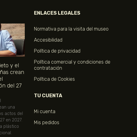
ENLACES LEGALES
Normativa para la visita del museo
Accesibilidad
Política de privacidad
Política comercial y condiciones de
eto y el
contratación
ñas crean
el
Política de Cookies
ón del 27
TU CUENTA
l
ean una
Mi cuenta
os actos del
 27 en 2027.
Mis pedidos
ta plástico
ional.