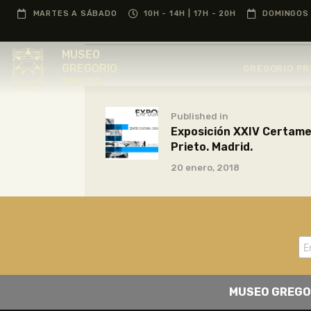
MARTES A SÁBADO
10H - 14H | 17H - 20H
DOMINGOS 
MUSEO
GREGORIO
GREGORIO PR
PRIETO
Published in
Exposición XXIV Certame
Prieto. Madrid.
20 enero, 2018
MUSEO GREGO