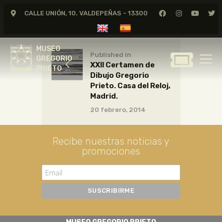
CALLE UNIÓN, 10. VALDEPEÑAS - 13300
MUSEO
GREGORIO
MUSEO
PRIETO
Published in
GREGORIO
XXII Certamen de
PRIETO
Dibujo Gregorio
GREGORIO PRIETO
Prieto. Casa del Reloj,
MUSEO
Madrid.
20 febrero, 2014
ARCHIVO
CERTAMEN DE DIBUJO
Recibe nuestras noticias y
FUNDACIÓN
promociones
TIENDA
NOTICIAS