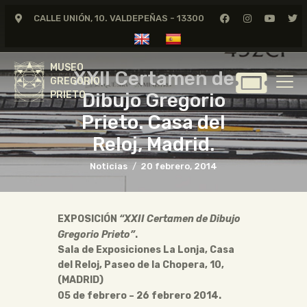
CALLE UNIÓN, 10. VALDEPEÑAS - 13300
MUSEO
GREGORIO
MUSEO
PRIETO
XXII Certamen de
GREGORIO
Dibujo Gregorio
PRIETO
GREGORIO PRIETO
Prieto. Casa del
MUSEO
Reloj, Madrid.
ARCHIVO
Noticias
20 febrero, 2014
CERTAMEN DE DIBUJO
FUNDACIÓN
EXPOSICIÓN
“
XXII Certamen de Dibujo
TIENDA
Gregorio Prieto”
.
NOTICIAS
Sala de Exposiciones La Lonja, Casa
del Reloj, Paseo de la Chopera, 10,
(MADRID)
05 de febrero – 26 febrero 2014.