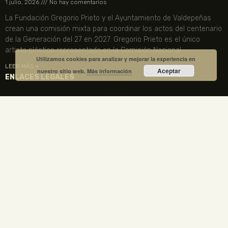
1 julio, 2026
No hay comentarios
La Fundación Gregorio Prieto y el Ayuntamiento de Valdepeñas
crean una comisión mixta para coordinar los actos del centenario
de la Generación del 27 en 2027. Gregorio Prieto es el único
artista plástico representado en la Comisión Nacional.
Utilizamos cookies para analizar y mejorar la experiencia en
LEER MÁS »
Aceptar
nuestro sitio web.
Más información
ENLACES LEGALES
TU CUENTA
VISITA NUESTRA TIENDA
COMPRA TUS ENTRADAS