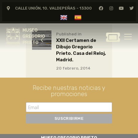
CALLE UNIÓN, 10. VALDEPEÑAS - 13300
MUSEO
GREGORIO
MUSEO
PRIETO
Published in
GREGORIO
XXII Certamen de
PRIETO
Dibujo Gregorio
GREGORIO PRIETO
Prieto. Casa del Reloj,
MUSEO
Madrid.
20 febrero, 2014
ARCHIVO
CERTAMEN DE DIBUJO
Recibe nuestras noticias y
FUNDACIÓN
promociones
TIENDA
NOTICIAS