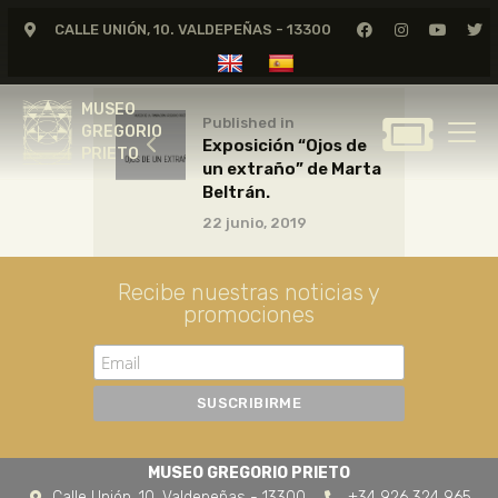
CALLE UNIÓN, 10. VALDEPEÑAS - 13300
MUSEO
GREGORIO
MUSEO
PRIETO
Published in
GREGORIO
Exposición “Ojos de
PRIETO
un extraño” de Marta
GREGORIO PRIETO
Beltrán.
MUSEO
22 junio, 2019
ARCHIVO
CERTAMEN DE DIBUJO
Recibe nuestras noticias y
promociones
FUNDACIÓN
TIENDA
NOTICIAS
MUSEO GREGORIO PRIETO
Calle Unión, 10. Valdepeñas - 13300
+34 926 324 965