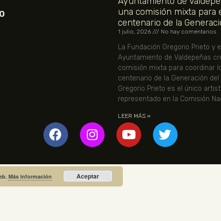
Ayuntamiento de Valdepe
una comisión mixta para 
O
centenario de la Generaci
1 julio, 2026
No hay comentarios
La Fundación Gregorio Prieto y e
Ayuntamiento de Valdepeñas cr
comisión mixta para coordinar l
centenario de la Generación del
Gregorio Prieto es el único artis
representado en la Comisión Nac
LEER MÁS »
Aceptar
web.
Más información