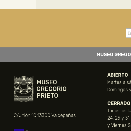
MUSEO GREGO
ABIERTO
MUSEO
Martes a sá
GREGORIO
Domingos y 
PRIETO
CERRADO
Todos los l
C/Unión 10 13300 Valdepeñas
24, 25 y 31
y Viernes 