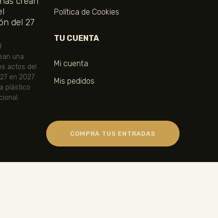
ñas crean
el
Política de Cookies
ón del 27
TU CUENTA
l
ean una
Mi cuenta
os actos del
 27 en 2027.
Mis pedidos
ta plástico
ional.
COMPRA TUS ENTRADAS