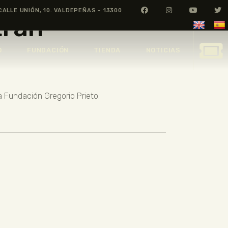
rán
CALLE UNIÓN, 10. VALDEPEÑAS - 13300
trán
O
FUNDACIÓN
TIENDA
NOTICIAS
a Fundación Gregorio Prieto.