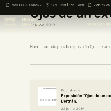
Ba
MARTES A SÁBADO
10H - 14H | 17H - 20H
DOMINGOS 
Ojos de un ex
MUSEO
GREGORIO
GREGORIO PR
21 mayo, 2019
PRIETO
Banner creado para la exposición Ojos de un e
Published in
Exposición “Ojos de un e
Beltrán.
22 junio, 2019