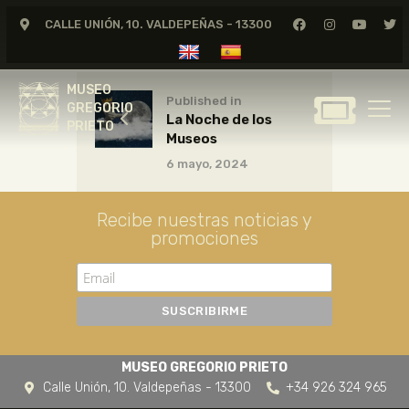
CALLE UNIÓN, 10. VALDEPEÑAS - 13300
MUSEO
GREGORIO
MUSEO
PRIETO
Published in
GREGORIO
La Noche de los
PRIETO
Museos
GREGORIO PRIETO
6 mayo, 2024
MUSEO
ARCHIVO
Recibe nuestras noticias y
CERTAMEN DE DIBUJO
promociones
FUNDACIÓN
TIENDA
NOTICIAS
MUSEO GREGORIO PRIETO
Calle Unión, 10. Valdepeñas - 13300
+34 926 324 965