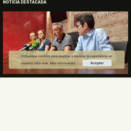
NOTICIA DESTACADA
Utilizamos cookies para analizar y mejorar la experiencia en
Aceptar
nuestro sitio web.
Más información
La Fundación Gregorio Prieto y el Ayuntamiento de
Valdepeñas crean una comisión mixta para el
centenario de la Generación del 27
1 julio, 2026
No hay comentarios
La Fundación Gregorio Prieto y el Ayuntamiento de Valdepeñas
crean una comisión mixta para coordinar los actos del centenario
de la Generación del 27 en 2027. Gregorio Prieto es el único
artista plástico representado en la Comisión Nacional.