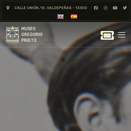
CALLE UNIÓN, 10. VALDEPEÑAS - 13300
MUSEO
GREGORIO
MUSEO
PRIETO
GREGORIO
PRIETO
GREGORIO PRIETO
MUSEO
ARCHIVO
CERTAMEN DE DIBUJO
FUNDACIÓN
TIENDA
NOTICIAS