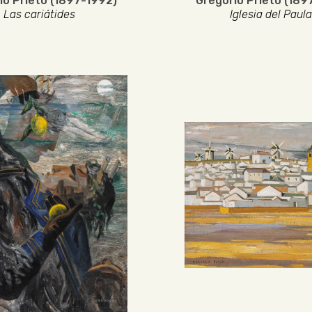
io Prieto (1897-1992)
Gregorio Prieto (189
Las cariátides
Iglesia del Paula