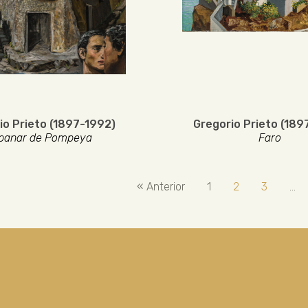
io Prieto (1897-1992)
Gregorio Prieto (189
panar de Pompeya
Faro
« Anterior
1
2
3
…