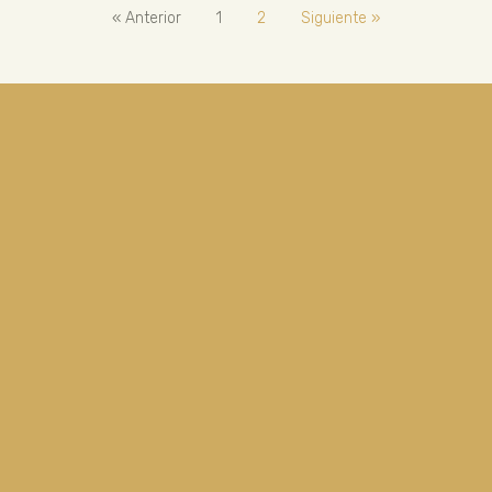
« Anterior
1
2
Siguiente »