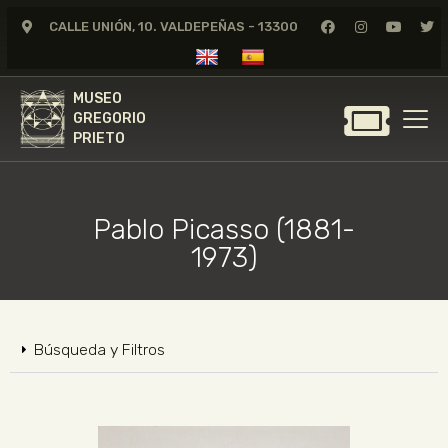
CALLE UNIÓN, 10. VALDEPEÑAS - 13300
MUSEO
GREGORIO
MUSEO
PRIETO
GREGORIO
PRIETO
GREGORIO PRIETO
MUSEO
Pablo Picasso (1881-
ARCHIVO
1973)
CERTAMEN DE DIBUJO
FUNDACIÓN
TIENDA
Búsqueda y Filtros
NOTICIAS