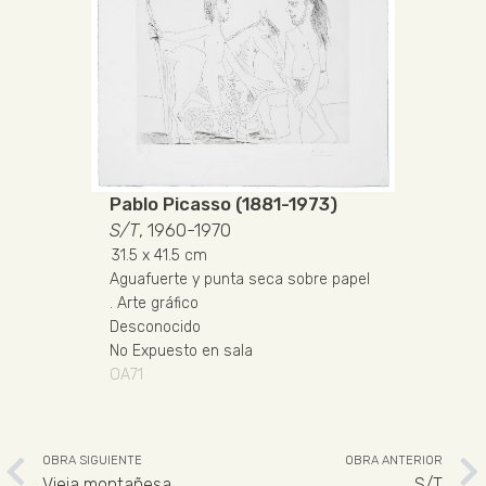
Pablo Picasso (1881-1973)
S/T
, 1960-1970
31.5
x 41.5 cm
Aguafuerte y punta seca sobre papel
.
Arte gráfico
Desconocido
No Expuesto en sala
OA71
OBRA SIGUIENTE
OBRA ANTERIOR
Vieja montañesa
S/T