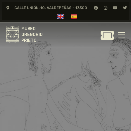
CALLE UNIÓN, 10. VALDEPEÑAS - 13300
MUSEO
GREGORIO
MUSEO
PRIETO
GREGORIO
PRIETO
GREGORIO PRIETO
MUSEO
ARCHIVO
CERTAMEN DE DIBUJO
FUNDACIÓN
TIENDA
NOTICIAS