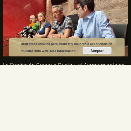
Utilizamos cookies para analizar y mejorar la experiencia en
Aceptar
nuestro sitio web.
Más información
La Fundación Gregorio Prieto y el Ayuntamiento de
Valdepeñas crean una comisión mixta para el
centenario de la Generación del 27
1 julio, 2026
No hay comentarios
La Fundación Gregorio Prieto y el Ayuntamiento de Valdepeñas
crean una comisión mixta para coordinar los actos del centenario
de la Generación del 27 en 2027. Gregorio Prieto es el único
artista plástico representado en la Comisión Nacional.
LEER MÁS »
ENLACES LEGALES