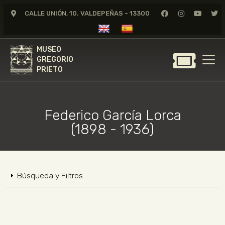
CALLE UNIÓN, 10. VALDEPEÑAS - 13300
MUSEO
GREGORIO
MUSEO
PRIETO
GREGORIO
PRIETO
GREGORIO PRIETO
MUSEO
Federico García Lorca
ARCHIVO
(1898 - 1936)
CERTAMEN DE DIBUJO
FUNDACIÓN
TIENDA
Búsqueda y Filtros
NOTICIAS