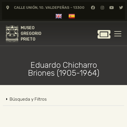
CALLE UNIÓN, 10. VALDEPEÑAS - 13300
MUSEO
GREGORIO
MUSEO
PRIETO
GREGORIO
PRIETO
GREGORIO PRIETO
MUSEO
Eduardo Chicharro
ARCHIVO
Briones (1905-1964)
CERTAMEN DE DIBUJO
FUNDACIÓN
TIENDA
Búsqueda y Filtros
NOTICIAS