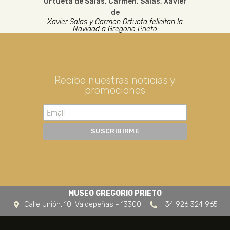
Ortueta de Salas, Carmen
,
Salas
,
Xavier
de
Xavier Salas y Carmen Ortueta felicitan la
Navidad a Gregorio Prieto
Recibe nuestras noticias y
promociones
MUSEO GREGORIO PRIETO
Calle Unión, 10. Valdepeñas - 13300
+34 926 324 965