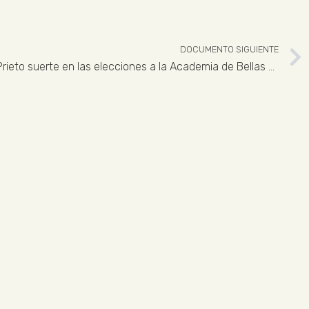
DOCUMENTO SIGUIENTE
Xavier Salas desea a Gregorio Prieto suerte en las elecciones a la Academia de Bellas Artes
 926 324 965
ENLACES LEGALES