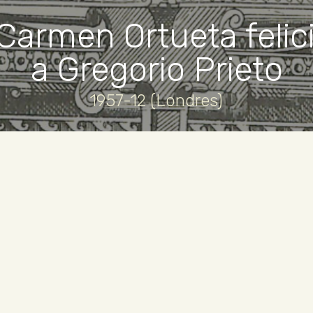
 Carmen Ortueta felic
a Gregorio Prieto
1957-12 (Londres)