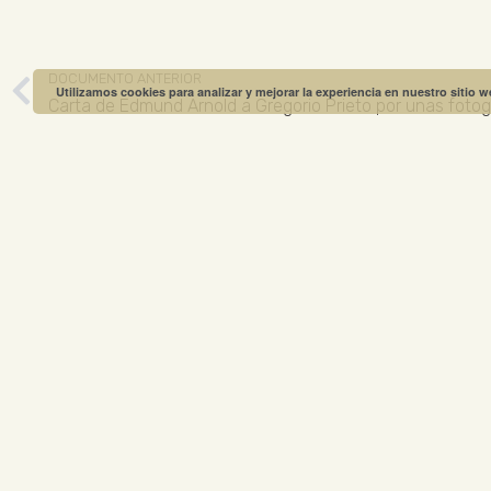
DOCUMENTO ANTERIOR
Utilizamos cookies para analizar y mejorar la experiencia en nuestro sitio 
Carta de Edmund Arnold a Gregorio Prieto por unas fotog
MUSEO GREGO
ABIERTO