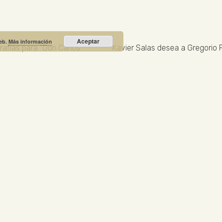
Aceptar
web.
Más información
rafías para “Don Carlos”
Recibe nuestras noticias y promociones
RIO PRIETO
Calle Unión, 10. Valdepeñas - 13300
+34
NOTICIA DESTACADA