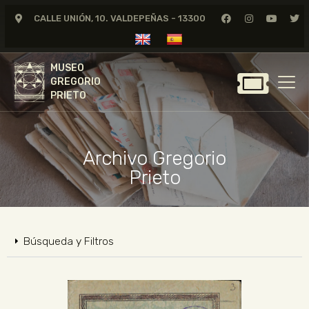
CALLE UNIÓN, 10. VALDEPEÑAS - 13300
MUSEO
GREGORIO
MUSEO
PRIETO
GREGORIO
PRIETO
GREGORIO PRIETO
MUSEO
Archivo Gregorio
ARCHIVO
Prieto
CERTAMEN DE DIBUJO
FUNDACIÓN
TIENDA
Búsqueda y Filtros
NOTICIAS