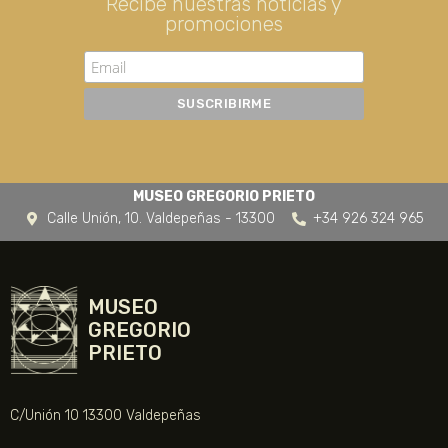
Recibe nuestras noticias y
promociones
MUSEO GREGORIO PRIETO
Calle Unión, 10. Valdepeñas - 13300
+34 926 324 965
MUSEO
GREGORIO
PRIETO
C/Unión 10 13300 Valdepeñas