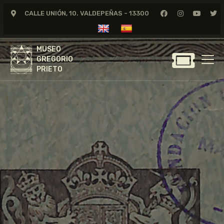
CALLE UNIÓN, 10. VALDEPEÑAS - 13300
MUSEO
GREGORIO
MUSEO
PRIETO
GREGORIO
PRIETO
GREGORIO PRIETO
MUSEO
ARCHIVO
CERTAMEN DE DIBUJO
FUNDACIÓN
TIENDA
NOTICIAS