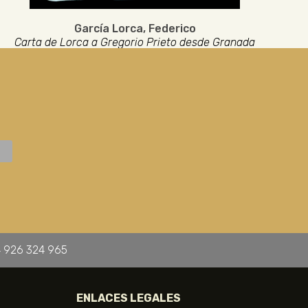
García Lorca, Federico
Carta de Lorca a Gregorio Prieto desde Granada
 926 324 965
ENLACES LEGALES