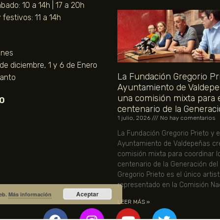
bado: 10 a 14h | 17 a 20h
festivos: 11 a 14h
unes
 de diciembre, 1 y 6 de Enero
La Fundación Gregorio Pri
Santo
Ayuntamiento de Valdepe
una comisión mixta para 
O
centenario de la Generaci
1 julio, 2026
No hay comentarios
La Fundación Gregorio Prieto y e
Ayuntamiento de Valdepeñas cr
comisión mixta para coordinar l
centenario de la Generación del
Gregorio Prieto es el único artis
representado en la Comisión Nac
Aceptar
web.
Más información
LEER MÁS »