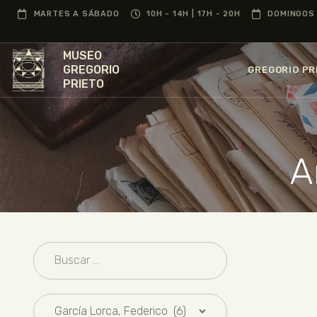
MARTES A SÁBADO
10H - 14H | 17H - 20H
DOMINGOS 
MUSEO
GREGORIO
GREGORIO PR
PRIETO
A