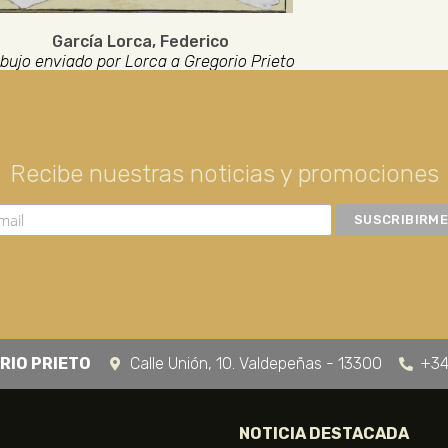
García Lorca, Federico
bujo enviado por Lorca a Gregorio Prieto
Recibe nuestras noticias y promociones
RIO PRIETO
Calle Unión, 10. Valdepeñas - 13300
+34
NOTICIA DESTACADA