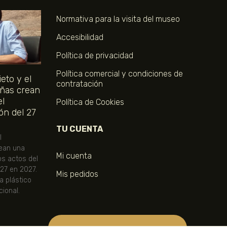
Normativa para la visita del museo
Accesibilidad
Política de privacidad
Política comercial y condiciones de
eto y el
contratación
ñas crean
el
Política de Cookies
ón del 27
TU CUENTA
l
ean una
Mi cuenta
os actos del
 27 en 2027.
Mis pedidos
ta plástico
ional.