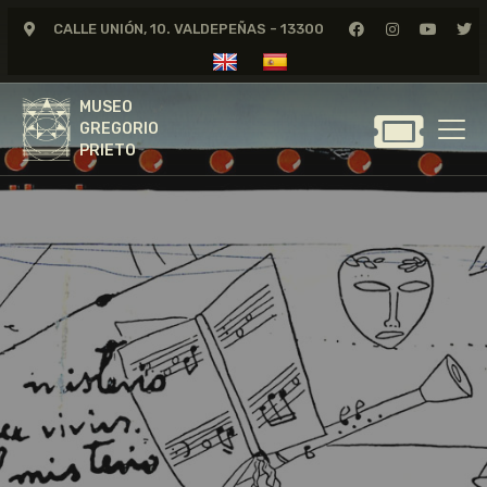
CALLE UNIÓN, 10. VALDEPEÑAS - 13300
MUSEO
GREGORIO
MUSEO
PRIETO
GREGORIO
PRIETO
GREGORIO PRIETO
MUSEO
ARCHIVO
CERTAMEN DE DIBUJO
FUNDACIÓN
TIENDA
NOTICIAS