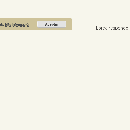
Aceptar
web.
Más información
Lorca responde 
Recibe nuestras noticias y promociones
RIO PRIETO
Calle Unión, 10. Valdepeñas - 13300
+34
NOTICIA DESTACADA