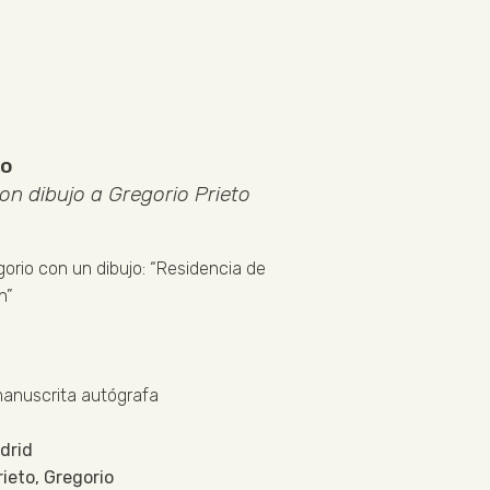
co
on dibujo a Gregorio Prieto
gorio con un dibujo: “Residencia de
n”
manuscrita autógrafa
drid
rieto, Gregorio