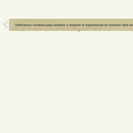
DOCUMENTO ANTERIOR
Utilizamos cookies para analizar y mejorar la experiencia en nuestro sitio 
Dibujo enviado por Lorca a Gregorio Prieto
MUSEO GREGO
ABIERTO