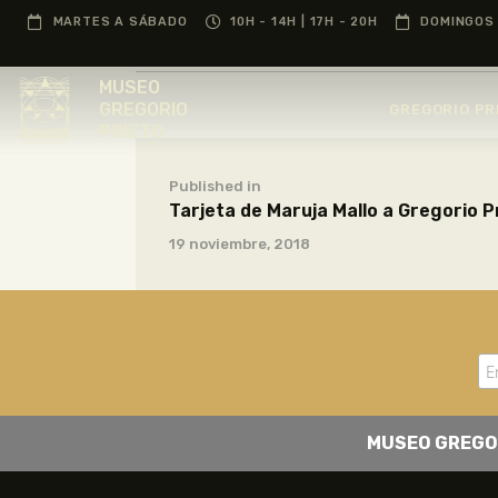
MARTES A SÁBADO
10H - 14H | 17H - 20H
DOMINGOS 
MUSEO
GREGORIO
GREGORIO PR
PRIETO
Published in
Tarjeta de Maruja Mallo a Gregorio P
19 noviembre, 2018
MUSEO GREGO