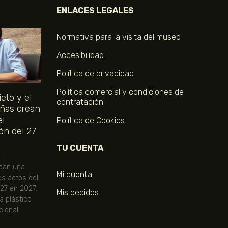
ENLACES LEGALES
Normativa para la visita del museo
Accesibilidad
Política de privacidad
Política comercial y condiciones de
eto y el
contratación
ñas crean
el
Política de Cookies
ón del 27
TU CUENTA
l
ean una
Mi cuenta
os actos del
 27 en 2027.
Mis pedidos
ta plástico
ional.