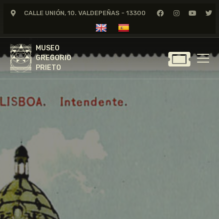
CALLE UNIÓN, 10. VALDEPEÑAS - 13300
MUSEO
GREGORIO
MUSEO
PRIETO
GREGORIO
PRIETO
GREGORIO PRIETO
MUSEO
ARCHIVO
CERTAMEN DE DIBUJO
FUNDACIÓN
TIENDA
NOTICIAS