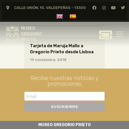
CALLE UNIÓN, 10. VALDEPEÑAS - 13300
CARTAS10_21_011
MUSEO
GREGORIO
MUSEO
PRIETO
GREGORIO
PRIETO
Tarjeta de Maruja Mallo a
GREGORIO PRIETO
Gregorio Prieto desde Lisboa
MUSEO
19 noviembre, 2018
ARCHIVO
CERTAMEN DE DIBUJO
Recibe nuestras noticias y
promociones
FUNDACIÓN
TIENDA
NOTICIAS
MUSEO GREGORIO PRIETO