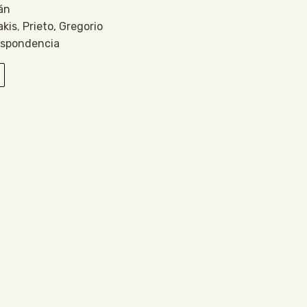
án
akis
,
Prieto, Gregorio
espondencia