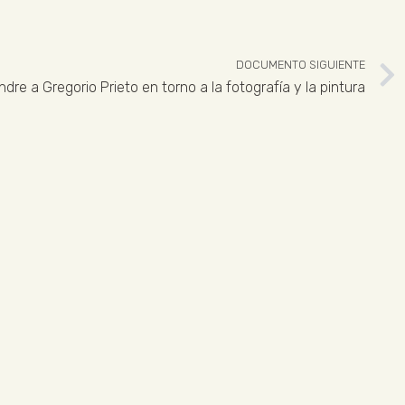
DOCUMENTO SIGUIENTE
dre a Gregorio Prieto en torno a la fotografía y la pintura
 926 324 965
ENLACES LEGALES