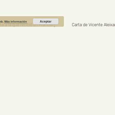
Aceptar
web.
Más información
Carta de Vicente Aleixandre a Gregorio Prieto en respuesta a la que recibió en Francia (adjunta una traducción)
Carta de Vicente Aleixan
Recibe nuestras noticias y promociones
RIO PRIETO
Calle Unión, 10. Valdepeñas - 13300
+34
NOTICIA DESTACADA