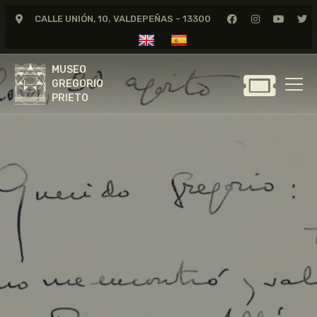
CALLE UNIÓN, 10. VALDEPEÑAS - 13300
MUSEO
GREGORIO
MUSEO
PRIETO
GREGORIO
PRIETO
GREGORIO PRIETO
MUSEO
ARCHIVO
CERTAMEN DE DIBUJO
FUNDACIÓN
TIENDA
NOTICIAS