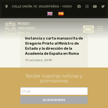
CALLE UNIÓN, 10. VALDEPEÑAS - 13300
CARTAS21_24_051
MUSEO
GREGORIO
MUSEO
PRIETO
GREGORIO
PRIETO
Instancia y carta manuscrita de
GREGORIO PRIETO
Gregorio Prieto al Ministro de
MUSEO
Estado y la dirección de la
Academia de España en Roma
ARCHIVO
19 octubre, 2018
CERTAMEN DE DIBUJO
FUNDACIÓN
Recibe nuestras noticias y
TIENDA
promociones
NOTICIAS