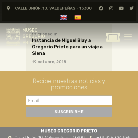
CALLE UNIÓN, 10. VALDEPEÑAS - 13300
MUSEO
GREGORIO
MUSEO
PRIETO
Published in
GREGORIO
Instancia de Miguel Blay a
PRIETO
Gregorio Prieto para un viaje a
GREGORIO PRIETO
Siena
MUSEO
19 octubre, 2018
ARCHIVO
CERTAMEN DE DIBUJO
Recibe nuestras noticias y
promociones
FUNDACIÓN
TIENDA
NOTICIAS
MUSEO GREGORIO PRIETO
Calle Unión, 10. Valdepeñas - 13300
+34 926 324 965