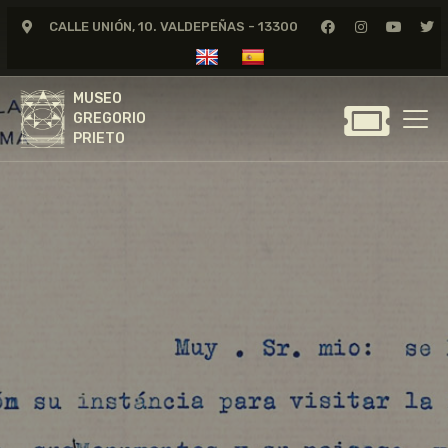
CALLE UNIÓN, 10. VALDEPEÑAS - 13300
MUSEO
GREGORIO
MUSEO
PRIETO
GREGORIO
PRIETO
GREGORIO PRIETO
MUSEO
ARCHIVO
CERTAMEN DE DIBUJO
FUNDACIÓN
TIENDA
NOTICIAS