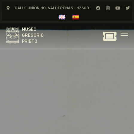
CALLE UNIÓN, 10. VALDEPEÑAS - 13300
MUSEO
GREGORIO
MUSEO
PRIETO
GREGORIO
PRIETO
GREGORIO PRIETO
MUSEO
ARCHIVO
CERTAMEN DE DIBUJO
FUNDACIÓN
TIENDA
NOTICIAS