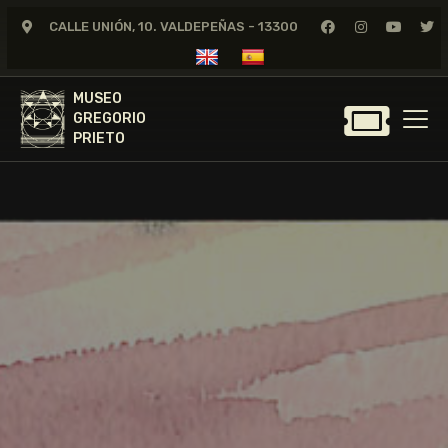
CALLE UNIÓN, 10. VALDEPEÑAS - 13300
MUSEO
GREGORIO
MUSEO
PRIETO
GREGORIO
PRIETO
GREGORIO PRIETO
MUSEO
ARCHIVO
CERTAMEN DE DIBUJO
FUNDACIÓN
TIENDA
NOTICIAS