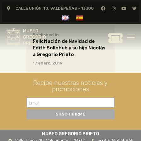
CALLE UNIÓN, 10. VALDEPEÑAS - 13300
MUSEO
GREGORIO
MUSEO
PRIETO
Published in
GREGORIO
Felicitación de Navidad de
PRIETO
Edith Sollohub y su hijo Nicolás
GREGORIO PRIETO
a Gregorio Prieto
MUSEO
17 enero, 2019
ARCHIVO
CERTAMEN DE DIBUJO
Recibe nuestras noticias y
promociones
FUNDACIÓN
TIENDA
NOTICIAS
MUSEO GREGORIO PRIETO
Calle Unión, 10. Valdepeñas - 13300
+34 926 324 965