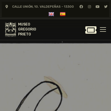
CALLE UNIÓN, 10. VALDEPEÑAS - 13300
MUSEO
GREGORIO
MUSEO
PRIETO
GREGORIO
PRIETO
GREGORIO PRIETO
MUSEO
ARCHIVO
CERTAMEN DE DIBUJO
FUNDACIÓN
TIENDA
NOTICIAS