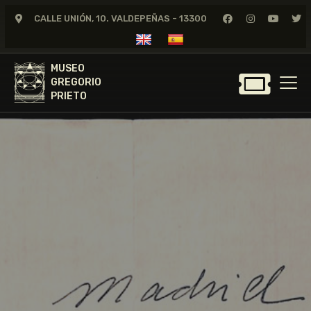
CALLE UNIÓN, 10. VALDEPEÑAS - 13300
MUSEO
GREGORIO
MUSEO
PRIETO
GREGORIO
PRIETO
GREGORIO PRIETO
MUSEO
ARCHIVO
CERTAMEN DE DIBUJO
FUNDACIÓN
TIENDA
NOTICIAS