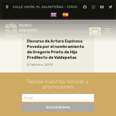
CALLE UNIÓN, 10. VALDEPEÑAS - 13300
EscritosOTROS38_06_006
MUSEO
GREGORIO
MUSEO
PRIETO
GREGORIO
PRIETO
Discurso de Arturo Espinosa
GREGORIO PRIETO
Poveda por el nombramiento
MUSEO
de Gregorio Prieto de Hijo
Predilecto de Valdepeñas
ARCHIVO
5 febrero, 2019
CERTAMEN DE DIBUJO
FUNDACIÓN
Recibe nuestras noticias y
TIENDA
promociones
NOTICIAS