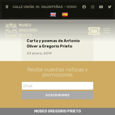
CALLE UNIÓN, 10. VALDEPEÑAS - 13300
CARTAS05_12_017
MUSEO
GREGORIO
MUSEO
PRIETO
GREGORIO
PRIETO
Carta y poemas de Antonio
GREGORIO PRIETO
Oliver a Gregorio Prieto
MUSEO
23 enero, 2019
ARCHIVO
CERTAMEN DE DIBUJO
Recibe nuestras noticias y
promociones
FUNDACIÓN
TIENDA
NOTICIAS
MUSEO GREGORIO PRIETO