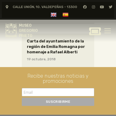
CALLE UNIÓN, 10. VALDEPEÑAS - 13300
cartas01_06_063
MUSEO
GREGORIO
MUSEO
PRIETO
GREGORIO
PRIETO
Carta del ayuntamiento de la
GREGORIO PRIETO
región de Emilia Romagna por
MUSEO
homenaje a Rafael Alberti
ARCHIVO
19 octubre, 2018
CERTAMEN DE DIBUJO
FUNDACIÓN
Recibe nuestras noticias y
promociones
TIENDA
NOTICIAS